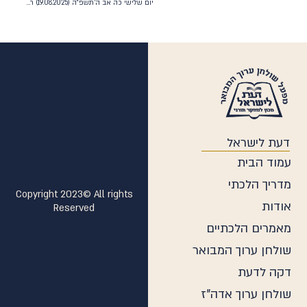
יום שלישי כה אב ה'תשפ"ה (19.08.2025) ראה – 873
ודים
דעת לישראל
עמוד הבית
מדריך הלכתי
Copyright 2023© All rights
אודות
Reserved
מאמרים הלכתיים
שולחן ערוך המבואר
דקה לדעת
שולחן ערוך אדה"ז