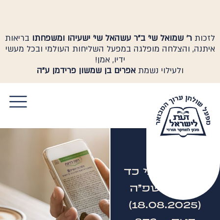
לזכות
ר' שמואל שי' ב"ר עשהאל שי' ישעיהו ומשפחתו
בריאות
איתנה, והצלחה מופלגה במפעל השליחות העולמי ובכל מעשי
ידיו, אמן!
ולעילוי נשמת
אפרים בן שמשון פרידמן ע"ה
יום יום שני כד
אב ה'תשפ"ה
(18.08.2025)