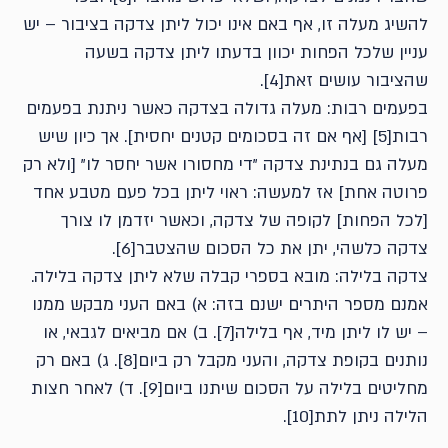
להשיג מעלה זו, אף באם אינו יכול ליתן צדקה בציבור – יש
עניין שלכל הפחות יכוון בדעתו ליתן צדקה בשעה
שהציבור עושים זאת[4].
בפעמים רבות: מעלה גדולה בצדקה כאשר ניתנת בפעמים
רבות[5] [אף אם זה בסכומים קטנים יחסית]. אך כיון שיש
מעלה גם בנתינת צדקה "די מחסורו אשר יחסר לו" [ולא רק
פרוטה אחת] אז למעשה: ראוי ליתן בכל פעם מטבע אחד
[לכל הפחות] לקופה של צדקה, וכאשר יזדמן לו צורך
צדקה כלשהי, יתן את כל הסכום שהצטבר[6].
צדקה בלילה: מובא בספרי קבלה שלא ליתן צדקה בלילה.
אמנם מספר היתרים ישנם בזה: א) באם העני מבקש ממנו
– יש לו ליתן מיד, אף בלילה[7]. ב) אם מביאים לגבאי, או
נותנים בקופת צדקה, והעני מקבל רק ביום[8]. ג) באם רק
מחליטים בלילה על הסכום שיתנו ביום[9]. ד) לאחר חצות
הלילה ניתן לתת[10].