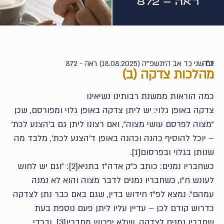
ראה – 872
ב"ה
יום שני כד אב ה'תשפ"ה (18.08.2025) ראה - 872
מהלכות צדקה (ב)
כמה הוראות ממשנת רבותינו נשיאינו
צדקה באופן גלוי: יש ליתן צדקה באופן גלוי ומפורסם, שכן
"מצוה לפרסם עושי מצוה", ואם רצונו ליתן גם ב'הצנע לכת'
– יוכל להוסיף כהנה וכהנה באופן ד'הצנע לכת', מלבד מה
שנותן בגלוי ובפרסום[1].
כשחבריו נמנים: כותב כ"ק אדה"ז בתניא[2]: "וגם יש לחוש
לעונש ח"ו, כשחבריו נמנים לדבר מצוה והוא לא נמנה
עמהם". נמצא לפ"ז חידוש בדין, שגם באם כבר נתן לצדקה
כדרוש קודם לכן – עדיין עליו ליתן פעם נוספת בעת
שחבריו נמנים לצדקה, ושלא יפרוש מחבריו[3]. ובכדי