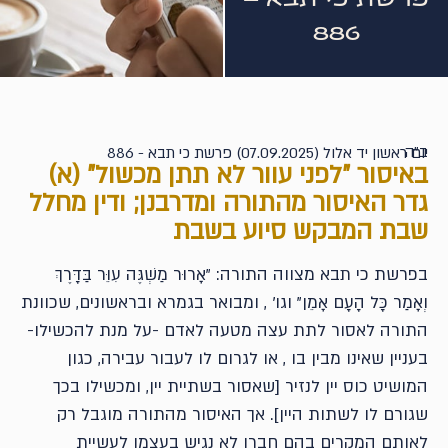
886
ב"ה
יום ראשון יד אלול (07.09.2025) פרשת כי תבא - 886
באיסור "לפני עוור לא תתן מכשול" (א)
גדר האיסור מהתורה ומדרבנן; ודין מחלל
שבת המבקש סיוע בשבת
בפרשת כי תבא מצווה התורה: "אָרוּר מַשְׁגֶּה עִוֵּר בַּדָּרֶךְ
וְאָמַר כָּל הָעָם אָמֵן" וגו' , ומבואר בגמרא ובראשונים, שכוונת
התורה לאסור לתת עצה מטעה לאדם -על מנת להכשילו-
בעניין שאינו מבין בו , או לגרום לו לעבור עבירה, כגון
המושיט כוס יין לנזיר [שאסור בשתיית יין, ומכשילו בכך
שגורם לו לשתות היין]. אך האיסור מהתורה מוגבל רק
לאותם המקרים בהם חברו לא נגיש בעצמו לעשיית