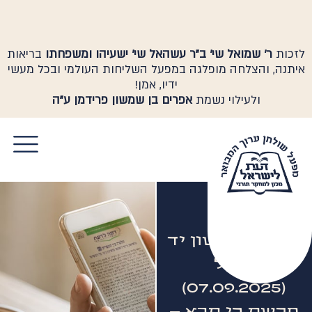
לזכות
ר' שמואל שי' ב"ר עשהאל שי' ישעיהו ומשפחתו
בריאות
איתנה, והצלחה מופלגה במפעל השליחות העולמי ובכל מעשי
ידיו, אמן!
ולעילוי נשמת
אפרים בן שמשון פרידמן ע"ה
יום יום ראשון יד
אלול
(07.09.2025)
פרשת כי תבא –