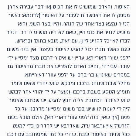
האיסור, והאדם שמושיט לו את הכוס [או דבר עבירה אחר]
מספק לו את האפשרות לעבור על האיסור [לדוגמא: כאשר
הנזיר נמצא בצד אחד של הנהר, והיין בצד השני, והוא
מושיט לנזיר את כוס היין, שאם לא היה מושיט לו הרי הנזיר
לבדו לא יכל להגיע ליין]. עם זאת, מובא בתוס' וברא"ש,
שגם כאשר חברו יכול להגיע לאיסור בעצמו ואין בזה משום
"לפני עוור" דאורייתא, עדיין יש איסור דרבנן מצד "מסייע ידי
עוברי עבירה" , וחייב האדם להפריש את חברו מהאיסור גם
במקרים שאינו עובר בהם על "לפני עוור" דאורייתא.
מחלל שבת שנוהג ברכבו ומבקש סיוע: יהודי שאינו שומר
תומ"צ הנוסע בשבת ברכבו, ונעצר על יד יהודי אחר לבקש
סיוע לאיתור הכתובת אליה חפץ להגיע, יש שכתבו שאסור
ליהודי לענות לו שיש בכך משום "מסייע" מדרבנן על כל
פנים [אף שאין בזה 'לפני עוור' דאורייתא]. אולם מובא בשם
הגרש"ז אוייערבאך ע"ה, שאדרבא יש להדריכו כדי למעט
ככל שניתן באיסורי שבת, שהרי כל זמן שמסתובב עם רכבו